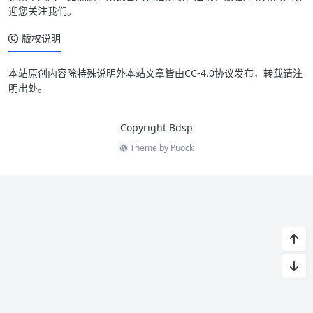
迎您关注我们。
版权说明
本站原创内容除特殊说明外本站文章皆由CC-4.0协议发布，转载请注
明出处。
Copyright Bdsp
Theme by
Puock