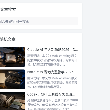
文章搜索
随机文章
Claude AI 三大新功能2026：Dreaming记忆、Outcomes成效评估、多代理协调全面解析
翻译说明：本文为 MobileSetting 原文
的繁体中文转简体中文翻译。除繁简转
换、明显错别字和排版外，...
NordPass 香港完整教学 2026：密码管理器系咩、点注册、点用自动填入（附截图）
翻译说明：本文为 MobileSetting 原文
的繁体中文转简体中文翻译。除繁简转
换、明显错别字和排版外，...
Codex、GPT 工具缓存怎么清？Mac 上哪些目录能删
AI 编程工具变慢时，最顺手的动作往往
是清缓存。但“发送后迟迟没有回复”“输
入和滚动掉帧”“终端和索引卡住”，...