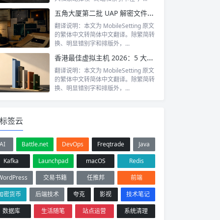
五角大厦第二批 UAP 解密文件：星形飞行物影片、情报官员目击橙色光球，war.gov 逾10亿点击
翻译说明：本文为 MobileSetting 原文
的繁体中文转简体中文翻译。除繁简转
换、明显错别字和排版外，...
香港最佳虚拟主机 2026：5 大平台完整比较（速度、价格、支援）
翻译说明：本文为 MobileSetting 原文
的繁体中文转简体中文翻译。除繁简转
换、明显错别字和排版外，...
标签云
AI
Battle.net
DevOps
Freqtrade
Java
Kafka
Launchpad
macOS
Redis
WordPress
交易书籍
任推邦
前端
加密货币
后端技术
夸克
影视
技术笔记
数据库
生活随笔
站点运营
系统清理