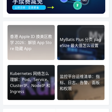
香港 Apple ID 换美区教
MyBatis Plus 分页 pag
学 2026：解锁 App Sto
eSize 最大值怎么设置
re 隐藏 App
Kubernetes 网络怎么
监控平台运维清单：指
理解：Pod、Service、
标、日志、告警、面板
ClusterIP、NodeIP 和
和权限
Ingress