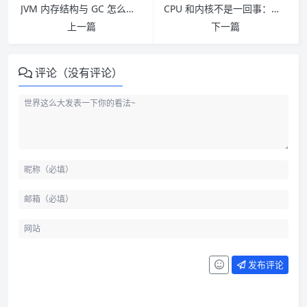
JVM 内存结构与 GC 怎么理解：运行时数据区、元空间和排障案例
CPU 和内核不是一回事：从阻塞 IO 到非阻塞 IO 怎么理解
上一篇
下一篇
评论（没有评论）
先分清集群、节点和 Pod
Service 解决的是稳定入口
ClusterIP 只适合集群内部
发布评论
NodeIP 是节点机器的真实地址