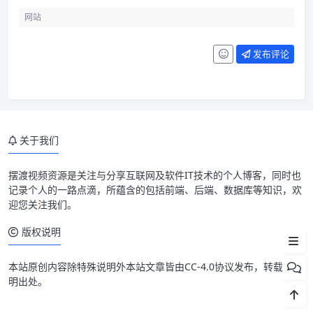
发布评论
为什么会想换掉 SecureCRT
electerm 适合什么场景
关于我们
和 iTerm2 怎么取舍
和 Transmit 怎么取舍
摆渡视频资源是关注与分享互联网及软件IT技术的个人博客，同时也
记录个人的一路点滴，所蕴含的包括前端、后端、数据库等知识，欢
迁移时可以先保留 SecureCRT
迎您关注我们。
我的结论
版权说明
本站原创内容除特殊说明外本站文章皆由CC-4.0协议发布，转载请注
明出处。