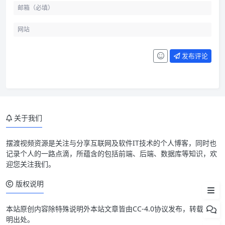
先确认表和业务状态
MySQL 原始 DDL 为什么危险
发布评论
Online DDL 也要看算法和锁
主从架构下要考虑复制延迟
pt-online-schema-change 的
关于我们
原理
pt-osc 不是无脑安全
摆渡视频资源是关注与分享互联网及软件IT技术的个人博客，同时也
记录个人的一路点滴，所蕴含的包括前端、后端、数据库等知识，欢
加字段前的检查清单
迎您关注我们。
最后看取舍
版权说明
本站原创内容除特殊说明外本站文章皆由CC-4.0协议发布，转载请注
明出处。