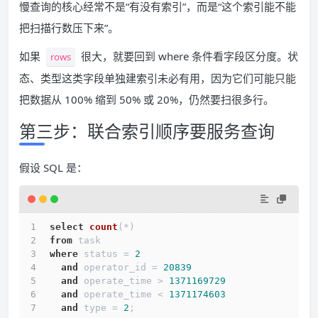
慢查询的核心经常不是“有没有索引”，而是“这个索引能不能
把扫描行数压下来”。
如果
很大，就要回到 where 条件看字段区分度。状
rows
态、类型这类字段单独建索引未必有用，因为它们可能只能
把数据从 100% 缩到 50% 或 20%，仍然要扫很多行。
第三步：联合索引顺序要服务查询
假设 SQL 是：
select
count
(
*
)
from
 task
where
 status = 
2
and
 operator_id = 
20839
and
 operate_time > 
1371169729
and
 operate_time < 
1371174603
and
 type = 
2
;