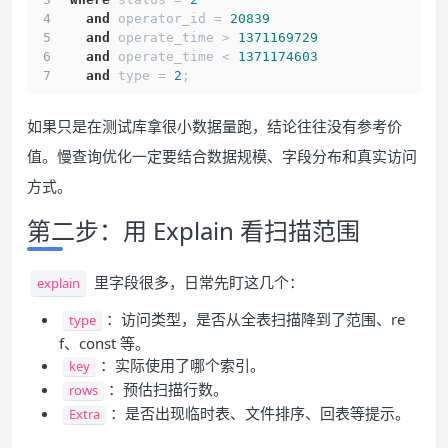
and
 operator_id = 
20839
and
 operate_time > 
1371169729
and
 operate_time < 
1371174603
and
 type = 
2
;
如果只是在测试库拿很小数据量跑，结论往往没有参考价
值。慢查询优化一定要结合数据规模、字段分布和真实访问
方式。
第二步：用 Explain 看扫描范围
里字段很多，日常先盯这几个：
explain
：访问类型，是否从全表扫描降到了范围、re
type
f、const 等。
：实际使用了哪个索引。
key
：预估扫描行数。
rows
：是否出现临时表、文件排序、回表等提示。
Extra