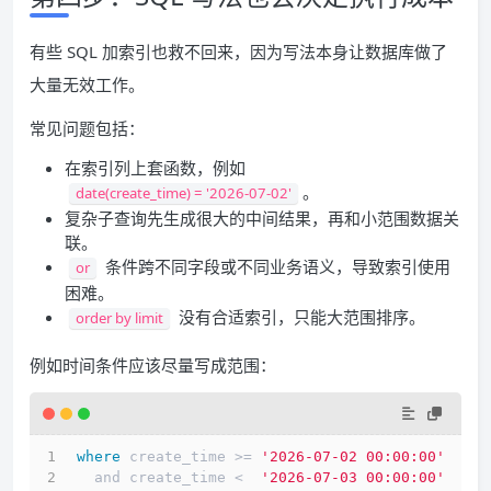
有些 SQL 加索引也救不回来，因为写法本身让数据库做了
大量无效工作。
常见问题包括：
在索引列上套函数，例如
。
date(create_time) = '2026-07-02'
复杂子查询先生成很大的中间结果，再和小范围数据关
联。
条件跨不同字段或不同业务语义，导致索引使用
or
困难。
没有合适索引，只能大范围排序。
order by limit
例如时间条件应该尽量写成范围：
where
 create_time >= 
'2026-07-02 00:00:00'
  and create_time <  
'2026-07-03 00:00:00'