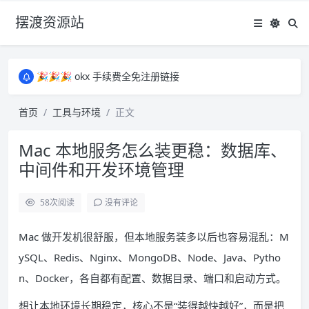
摆渡资源站
所有资源均为免费网盘资源，资源失效请备注留言，感谢！
🎉🎉🎉 okx 手续费全免注册链接
🎉🎉🎉 okx 手续费全免注册链接
所有资源均为免费网盘资源，资源失效请备注留言，感谢！
首页
工具与环境
正文
🎉🎉🎉 okx 手续费全免注册链接
Mac 本地服务怎么装更稳：数据库、
中间件和开发环境管理
58
次阅读
没有评论
Mac 做开发机很舒服，但本地服务装多以后也容易混乱：M
ySQL、Redis、Nginx、MongoDB、Node、Java、Pytho
n、Docker，各自都有配置、数据目录、端口和启动方式。
想让本地环境长期稳定，核心不是“装得越快越好”，而是把