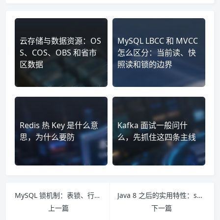
云存储与数据资源：OS
MySQL LBCC 和 MVCC
S、COS、OBS 和省市
怎么区分：当前读、快
区数据
照读和锁的边界
Redis 热 Key 是什么意
Kafka 面试一般问什
思，为什么要防
么，先抓住这四条主线
MySQL 锁机制：表锁、行锁、意向锁和索引边界
Java 8 之后的实用特性：switch、文本块、record 和 var
上一篇
下一篇