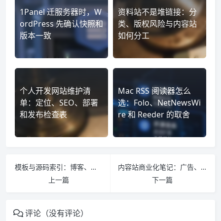
1Panel 迁服务器时，W
资料站不是堆链接：分
ordPress 先确认快照和
类、版权风险与内容站
版本一致
如何分工
个人开发网站维护清
Mac RSS 阅读器怎么
单：定位、SEO、部署
选：Folo、NetNewsWi
和发布检查表
re 和 Reeder 的取舍
模板与源码索引：博客、内容站、落地页、后台和导航站
内容站商业化笔记：广告、赞赏、联盟和账号边界
上一篇
下一篇
评论（没有评论）