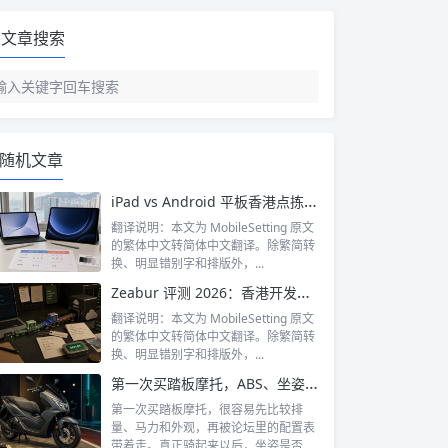
文章搜索
随机文章
iPad vs Android 平板香港点拣 2026：iPad Air vs Samsung Tab S10 FE
翻译说明：本文为 MobileSetting 原文
的繁体中文转简体中文翻译。除繁简转
换、明显错别字和排版外，...
Zeabur 评测 2026：香港开发者免费部署 Side Project 完全指南
翻译说明：本文为 MobileSetting 原文
的繁体中文转简体中文翻译。除繁简转
换、明显错别字和排版外，...
第一次买踏板摩托，ABS、坐姿和售后怎么选？
第一次买踏板摩托，很容易先比较排
量、马力和外观，再被论坛里的配置表
带着走。真正骑起来以后，坐姿是否舒