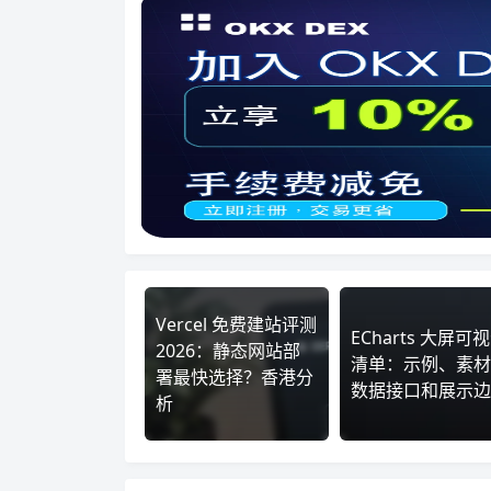
Vercel 免费建站评测
ECharts 大屏可
2026：静态网站部
清单：示例、素材
署最快选择？香港分
数据接口和展示边
析