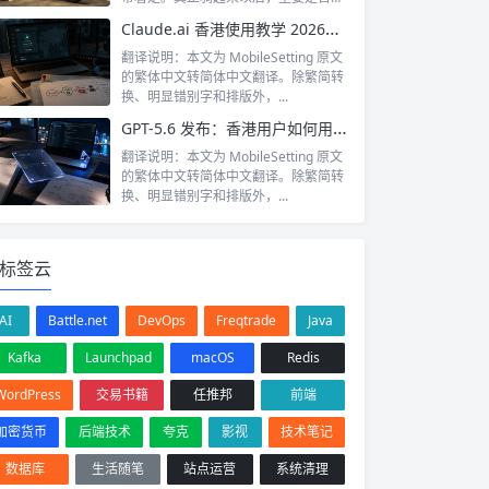
服、刹车是...
Claude.ai 香港使用教学 2026：需要 VPN 同点样设定？
翻译说明：本文为 MobileSetting 原文
的繁体中文转简体中文翻译。除繁简转
换、明显错别字和排版外，...
GPT-5.6 发布：香港用户如何用尽新模型？从 Copilot 整合到 ChatGPT Work 实战指南
翻译说明：本文为 MobileSetting 原文
的繁体中文转简体中文翻译。除繁简转
换、明显错别字和排版外，...
标签云
AI
Battle.net
DevOps
Freqtrade
Java
Kafka
Launchpad
macOS
Redis
WordPress
交易书籍
任推邦
前端
加密货币
后端技术
夸克
影视
技术笔记
数据库
生活随笔
站点运营
系统清理