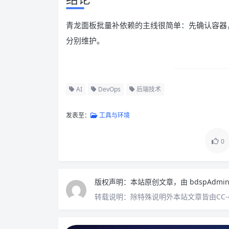
青龙面板批量补依赖的主线很简单：先确认容器，再补基础
分别维护。
AI
DevOps
后端技术
发表至：
工具与环境
0
版权声明：
本站原创文章，由
bdspAdmi
转载说明：
除特殊说明外本站文章皆由CC-