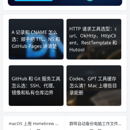
HTTP 请求工具选型：c
A 记录和 CNAME 怎么
url、OkHttp、HttpCli
选：顺手把 TTL、NS 和
ent、RestTemplate 和
GitHub Pages 讲清楚
Hutool
GitHub 和 Git 服务工具
Codex、GPT 工具缓存
怎么选：SSH、代理、
怎么清？Mac 上哪些目
镜像和私有仓库边界
录能删
macOS 上用 Homebrew 安装 yt-dlp 的最小步骤
群晖自动备份电脑工作文件，先把这几点想清楚