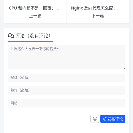
CPU 和内核不是一回事：从阻塞 IO 到非阻塞 IO 怎么理解
Nginx 反向代理怎么配：先搞懂 location、proxy_pass 尾斜杠和 root/alias
上一篇
下一篇
评论（没有评论）
怎么判断一个项目是不是 Chro
me 扩展
Chrome 扩展的数据通常存在哪
发布评论
能不能把扩展数据当 1GB 云盘
用