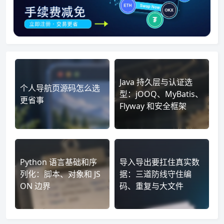
Java 持久层与认证选
个人导航页源码怎么选
型：jOOQ、MyBatis、
更省事
Flyway 和安全框架
Python 语言基础和序
导入导出要扛住真实数
列化：脚本、对象和 JS
据：三道防线守住编
ON 边界
码、重复与大文件