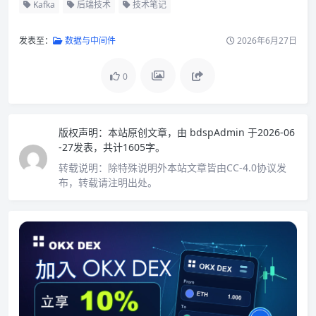
Kafka
后端技术
技术笔记
发表至：
数据与中间件
2026年6月27日
0
版权声明：
本站原创文章，由
bdspAdmin
于2026-06
-27发表，共计1605字。
转载说明：
除特殊说明外本站文章皆由CC-4.0协议发
布，转载请注明出处。