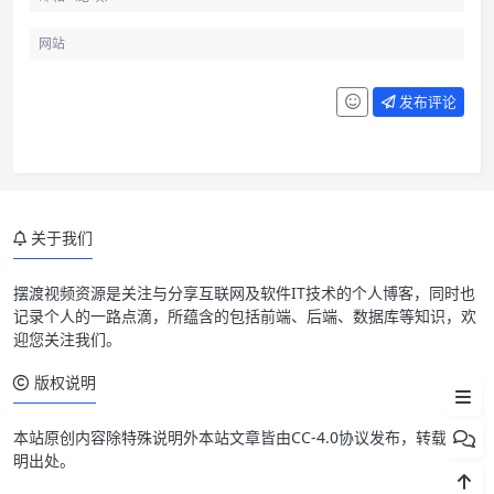
发布评论
先看项目生命周期
关于我们
工具链要少而稳
脚手架要固化“正确默认值”
摆渡视频资源是关注与分享互联网及软件IT技术的个人博客，同时也
记录个人的一路点滴，所蕴含的包括前端、后端、数据库等知识，欢
不要让脚手架变成历史包袱
迎您关注我们。
实用结论
版权说明
本站原创内容除特殊说明外本站文章皆由CC-4.0协议发布，转载请注
明出处。