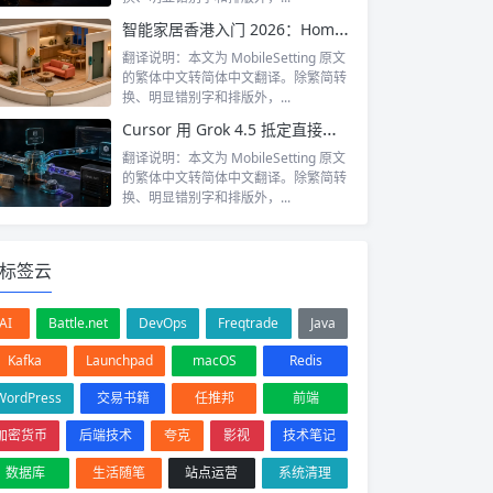
智能家居香港入门 2026：HomeKit vs Google Home vs Matter 点拣？
翻译说明：本文为 MobileSetting 原文
的繁体中文转简体中文翻译。除繁简转
换、明显错别字和排版外，...
Cursor 用 Grok 4.5 抵定直接打 Grok API？限时免费、First-party pool 同 $2/$6 计费拆解
翻译说明：本文为 MobileSetting 原文
的繁体中文转简体中文翻译。除繁简转
换、明显错别字和排版外，...
标签云
AI
Battle.net
DevOps
Freqtrade
Java
Kafka
Launchpad
macOS
Redis
WordPress
交易书籍
任推邦
前端
加密货币
后端技术
夸克
影视
技术笔记
数据库
生活随笔
站点运营
系统清理