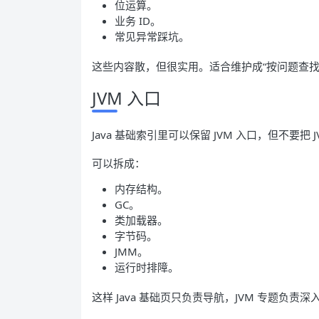
位运算。
业务 ID。
常见异常踩坑。
这些内容散，但很实用。适合维护成“按问题查找
JVM 入口
Java 基础索引里可以保留 JVM 入口，但不要把
可以拆成：
内存结构。
GC。
类加载器。
字节码。
JMM。
运行时排障。
这样 Java 基础页只负责导航，JVM 专题负责深