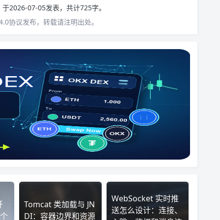
n
于2026-07-05发表，共计725字。
4.0协议发布，转载请注明出处。
WebSocket 实时推
开
Tomcat 类加载与 JN
送怎么设计：连接、
个
DI：容器边界和资源