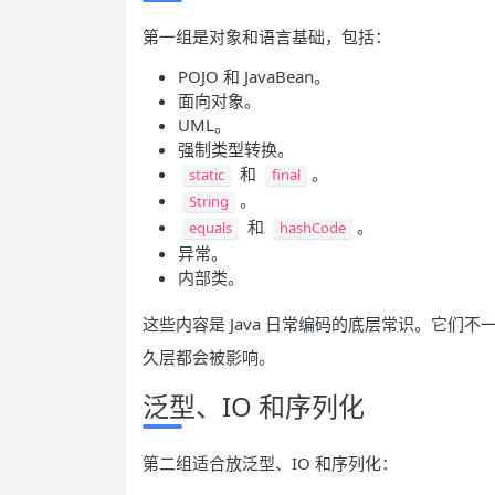
第一组是对象和语言基础，包括：
POJO 和 JavaBean。
面向对象。
UML。
强制类型转换。
和
。
static
final
。
String
和
。
equals
hashCode
异常。
内部类。
这些内容是 Java 日常编码的底层常识。它
久层都会被影响。
泛型、IO 和序列化
第二组适合放泛型、IO 和序列化：