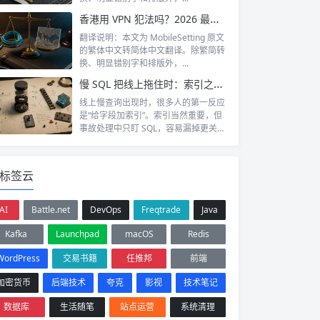
香港用 VPN 犯法吗？2026 最新法律分析与使用建议
翻译说明：本文为 MobileSetting 原文
的繁体中文转简体中文翻译。除繁简转
换、明显错别字和排版外，...
慢 SQL 把线上拖住时：索引之外先补止血链路
线上慢查询出现时，很多人的第一反应
是“给字段加索引”。索引当然重要，但
事故处理中只盯 SQL，容易漏掉更关键
的...
标签云
AI
Battle.net
DevOps
Freqtrade
Java
Kafka
Launchpad
macOS
Redis
WordPress
交易书籍
任推邦
前端
加密货币
后端技术
夸克
影视
技术笔记
数据库
生活随笔
站点运营
系统清理