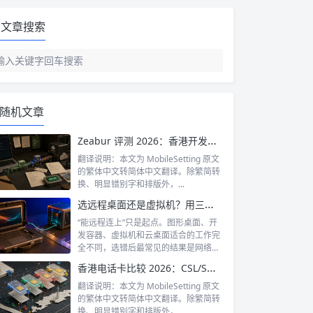
文章搜索
随机文章
Zeabur 评测 2026：香港开发者免费部署 Side Project 完全指南
翻译说明：本文为 MobileSetting 原文
的繁体中文转简体中文翻译。除繁简转
换、明显错别字和排版外，...
选远程桌面还是虚拟机？用三项约束做开发环境决策
“能远程连上”只是起点。图形桌面、开
发容器、虚拟机和云桌面适合的工作完
全不同，选错后最常见的结果是网络抖
一点就...
香港电话卡比较 2026：CSL/SmarTone/3HK/中国移动边间最抵上台？
翻译说明：本文为 MobileSetting 原文
的繁体中文转简体中文翻译。除繁简转
换、明显错别字和排版外，...