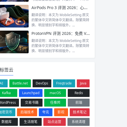
超时或...
AirPods Pro 3 评测 2026：心率监测 + 双重降噪值唔值 HK$1,849？
翻译说明：本文为 MobileSetting 原文
的繁体中文转简体中文翻译。除繁简转
换、明显错别字和排版外，...
ProtonVPN 评测 2026：免费 VPN 真系靠得住？香港实测报告
翻译说明：本文为 MobileSetting 原文
的繁体中文转简体中文翻译。除繁简转
换、明显错别字和排版外，...
标签云
AI
Battle.net
DevOps
Freqtrade
Java
Kafka
Launchpad
macOS
Redis
WordPress
交易书籍
任推邦
前端
加密货币
后端技术
夸克
影视
技术笔记
数据库
生活随笔
站点运营
系统清理