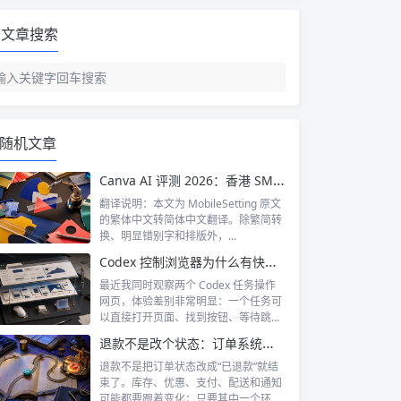
文章搜索
随机文章
Canva AI 评测 2026：香港 SMB 设计师点睇？Magic Design 实测
翻译说明：本文为 MobileSetting 原文
的繁体中文转简体中文翻译。除繁简转
换、明显错别字和排版外，...
Codex 控制浏览器为什么有快有慢：Browser、Playwright 与 Computer Use 的区别
最近我同时观察两个 Codex 任务操作
网页，体验差别非常明显：一个任务可
以直接打开页面、找到按钮、等待跳转
并...
退款不是改个状态：订单系统如何处理消息、补偿与对账
退款不是把订单状态改成“已退款”就结
束了。库存、优惠、支付、配送和通知
可能都要跟着变化；只要其中一个环节