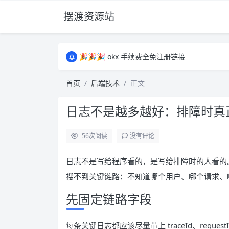
摆渡资源站
所有资源均为免费网盘资源，资源失效请备注
🎉🎉🎉 okx 手续费全免注册链接
🎉🎉🎉 okx 手续费全免注册链接
所有资源均为免费网盘资源，资源失效请备注
首页
后端技术
正文
🎉🎉🎉 okx 手续费全免注册链接
日志不是越多越好：排障时真
56
次阅读
没有评论
日志不是写给程序看的，是写给排障时的人看的
搜不到关键链路：不知道哪个用户、哪个请求、
先固定链路字段
每条关键日志都应该尽量带上 traceId、req