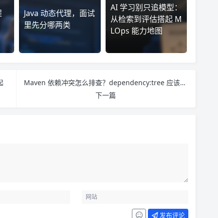
AI 学习别只追模型：
程
Java 动态代理，面试
从检索到评估搭起 M
里先分哪两类
LOps 能力地图
起
Maven 依赖冲突怎么排查？dependency:tree 应该怎么看
下一篇
发布评论