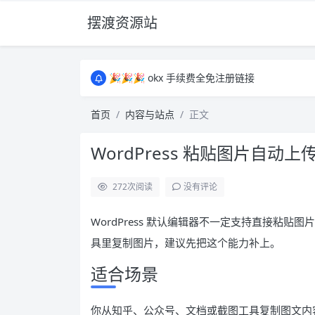
摆渡资源站
所有资源均为免费网盘资源，资源失效请备注
🎉🎉🎉 okx 手续费全免注册链接
🎉🎉🎉 okx 手续费全免注册链接
所有资源均为免费网盘资源，资源失效请备注
首页
内容与站点
正文
🎉🎉🎉 okx 手续费全免注册链接
WordPress 粘贴图片自动
272
次阅读
没有评论
WordPress 默认编辑器不一定支持直接粘
具里复制图片，建议先把这个能力补上。
适合场景
你从知乎、公众号、文档或截图工具复制图文内容，