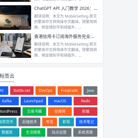
ChatGPT API 入门教学 2026：香港开发者点样整合 AI 到自己嘅 App？
翻译说明：本文为 MobileSetting 原文
的繁体中文转简体中文翻译。除繁简转
换、明显错别字和排版外，...
香港信用卡订阅海外服务完全指南 2026：Netflix、ChatGPT、VPN 点样付款
翻译说明：本文为 MobileSetting 原文
的繁体中文转简体中文翻译。除繁简转
换、明显错别字和排版外，...
标签云
AI
Battle.net
DevOps
Freqtrade
Java
Kafka
Launchpad
macOS
Redis
WordPress
交易书籍
任推邦
前端
加密货币
后端技术
夸克
影视
技术笔记
数据库
生活随笔
站点运营
系统清理