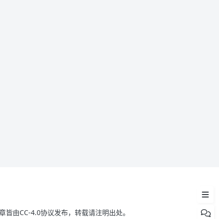
适合场景
配置步骤
验收标准
小提醒
皆由CC-4.0协议发布，转载请注明出处。