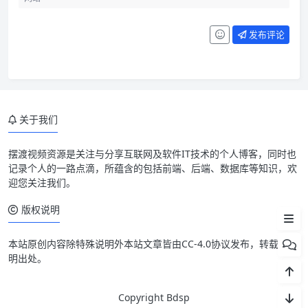
发布评论
节点解决的是访问路径问题
为什么很多人会优先测日本节点
关于我们
高级模式和中级模式快慢，不完
全是节点问题
摆渡视频资源是关注与分享互联网及软件IT技术的个人博客，同时也
记录个人的一路点滴，所蕴含的包括前端、后端、数据库等知识，欢
真正判断时要怎么测
迎您关注我们。
结论
版权说明
本站原创内容除特殊说明外本站文章皆由CC-4.0协议发布，转载请注
明出处。
Copyright Bdsp