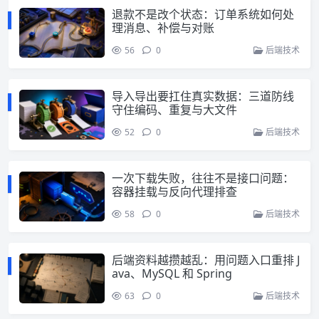
退款不是改个状态：订单系统如何处
理消息、补偿与对账
56
0
后端技术
导入导出要扛住真实数据：三道防线
守住编码、重复与大文件
52
0
后端技术
一次下载失败，往往不是接口问题：
容器挂载与反向代理排查
58
0
后端技术
后端资料越攒越乱：用问题入口重排 J
ava、MySQL 和 Spring
63
0
后端技术