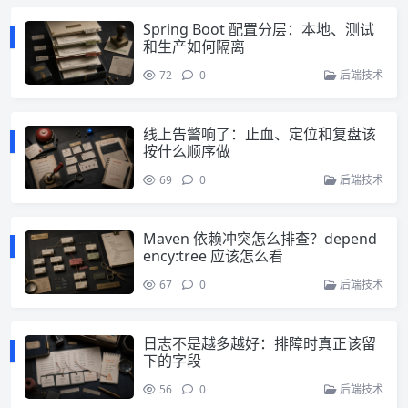
Spring Boot 配置分层：本地、测试
和生产如何隔离
72
0
后端技术
线上告警响了：止血、定位和复盘该
按什么顺序做
69
0
后端技术
Maven 依赖冲突怎么排查？depend
ency:tree 应该怎么看
67
0
后端技术
日志不是越多越好：排障时真正该留
下的字段
56
0
后端技术