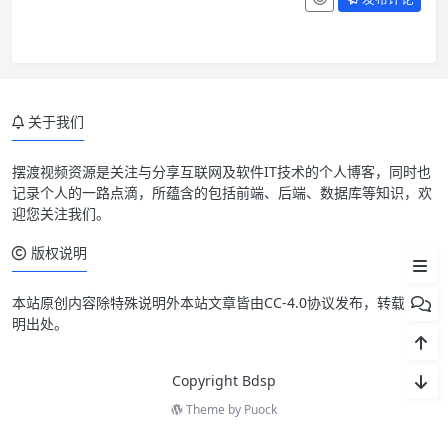
第一类抓趋势延续
第二类抓均值回归
关于我们
第三类抓震荡区间
第四类抓结构性差价
摆渡视频资源是关注与分享互联网及软件IT技术的个人博客，同时也
记录个人的一路点滴，所蕴含的包括前端、后端、数据库等知识，欢
先认环境，再谈策略
迎您关注我们。
结论
版权说明
本站原创内容除特殊说明外本站文章皆由CC-4.0协议发布，转载请注
明出处。
Copyright Bdsp
Theme by
Puock