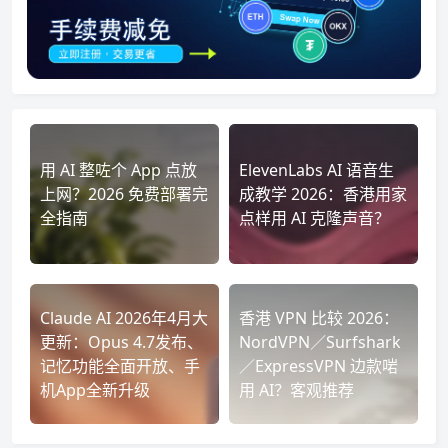
用 AI 整咗个 App 点放
ElevenLabs AI 语音生
上网？2026 免费部署完
成教学 2026：香港用家
全指南
点样用 AI 克隆声音？
Claude AI 2026年4月大
香港 VPN 比较 2026：
更新：Opus 4.7发布、
NordVPN／Surfshark
记忆功能全面开放、手
／ExpressVPN 边款啱
机App全新升级
用 AI？客观推荐